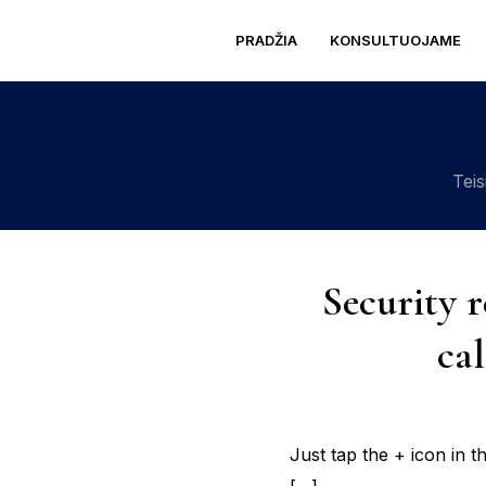
PRADŽIA
KONSULTUOJAME
Teis
Security r
ca
Just tap the + icon in t