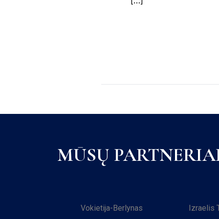
[…]
MŪSŲ PARTNERIA
Vokietija-Berlynas
Izraelis 