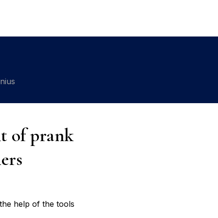
lnius
ht of prank
ers
the help of the tools