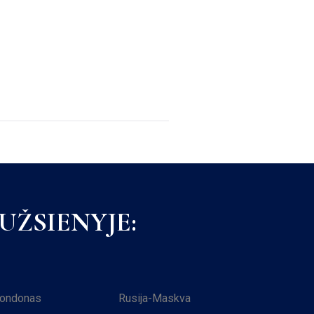
ŽSIENYJE:
Londonas
Rusija-Maskva