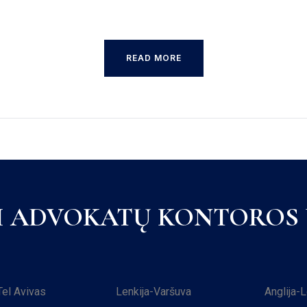
READ MORE
I ADVOKATŲ KONTOROS U
Tel Avivas
Lenkija-Varšuva
Anglija-