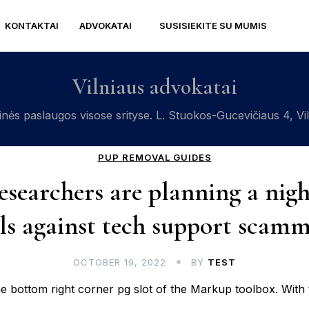
KONTAKTAI
ADVOKATAI
SUSISIEKITE SU MUMIS
Vilniaus advokatai
inės paslaugos visose srityse. L. Stuokos-Gucevičiaus 4, Vi
PUP REMOVAL GUIDES
esearchers are planning a nig
lls against tech support scamm
OCTOBER 19, 2022
BY
TEST
he bottom right corner pg slot of the Markup toolbox. With 