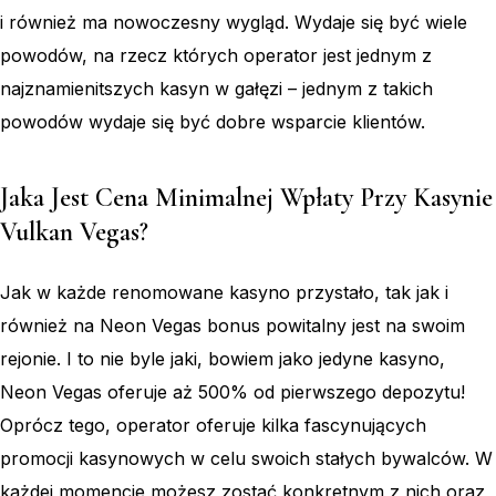
i również ma nowoczesny wygląd. Wydaje się być wiele
powodów, na rzecz których operator jest jednym z
najznamienitszych kasyn w gałęzi – jednym z takich
powodów wydaje się być dobre wsparcie klientów.
Jaka Jest Cena Minimalnej Wpłaty Przy Kasynie
Vulkan Vegas?
Jak w każde renomowane kasyno przystało, tak jak i
również na Neon Vegas bonus powitalny jest na swoim
rejonie. I to nie byle jaki, bowiem jako jedyne kasyno,
Neon Vegas oferuje aż 500% od pierwszego depozytu!
Oprócz tego, operator oferuje kilka fascynujących
promocji kasynowych w celu swoich stałych bywalców. W
każdej momencie możesz zostać konkretnym z nich oraz