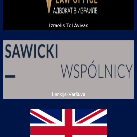
Izraelis Tel Avivas
Lenkija-Varšuva