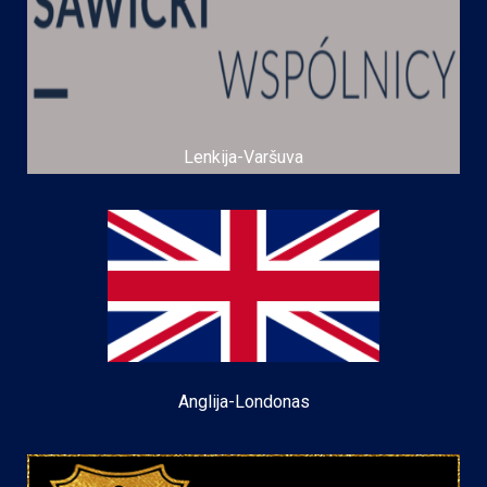
Lenkija-Varšuva
Anglija-Londonas