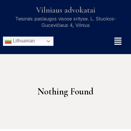
Vilniaus advokatai
Teisinės paslaugos visose srityse. L. Stuokos-
Gucevičiaus 4, Vilnius
Lithuanian
Nothing Found